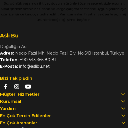
Bu, günlük yaşamda ihtiyaç duyulan ürünleri özenle seçerek sizlere sunar.
Siparişleriniz özenle hazırlanır ve kargo çalışma saatlerine uygun şekilde aynı
gün içerisinde kargoya teslim edilir. Kampanyalar, fırsatlar ve özenle seçilmiş
ürünlerle doğallığı şimdi keşfedin.
Aslı Bu
Doğallığın Adı
Adres:
Necip Fazıl Mh. Necip Fazıl Blv. No:5/B İstanbul, Türkiye
Telefon:
+90 543 365 80 81
E-Posta:
info@aslibu.net
Bizi Takip Edin
Müşteri Hizmetleri
Kurumsal
Yardım
En Çok Tercih Edilenler
En Çok Arananlar