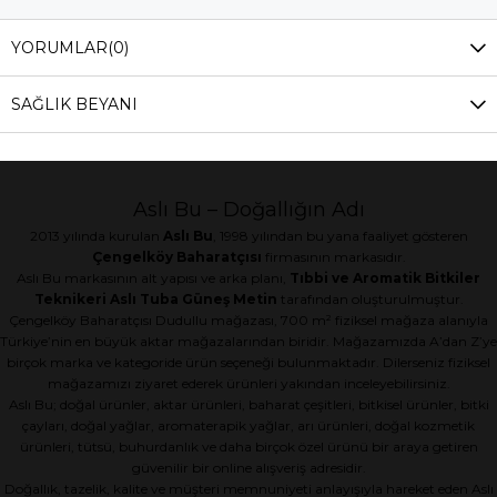
YORUMLAR
(0)
SAĞLIK BEYANI
Aslı Bu – Doğallığın Adı
2013 yılında kurulan
Aslı Bu
, 1998 yılından bu yana faaliyet gösteren
Çengelköy Baharatçısı
firmasının markasıdır.
Aslı Bu markasının alt yapısı ve arka planı,
Tıbbi ve Aromatik Bitkiler
Teknikeri Aslı Tuba Güneş Metin
tarafından oluşturulmuştur.
Çengelköy Baharatçısı Dudullu mağazası, 700 m² fiziksel mağaza alanıyla
Türkiye’nin en büyük aktar mağazalarından biridir. Mağazamızda A’dan Z’ye
birçok marka ve kategoride ürün seçeneği bulunmaktadır. Dilerseniz fiziksel
mağazamızı ziyaret ederek ürünleri yakından inceleyebilirsiniz.
Aslı Bu; doğal ürünler, aktar ürünleri, baharat çeşitleri, bitkisel ürünler, bitki
çayları, doğal yağlar, aromaterapik yağlar, arı ürünleri, doğal kozmetik
ürünleri, tütsü, buhurdanlık ve daha birçok özel ürünü bir araya getiren
güvenilir bir online alışveriş adresidir.
Doğallık, tazelik, kalite ve müşteri memnuniyeti anlayışıyla hareket eden Aslı