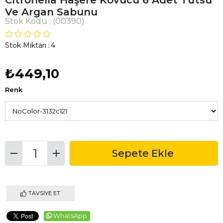
Citronella Haşere Kovucu 6 Adet Tütsü
Ve Argan Sabunu
Stok Kodu
(00390)
Stok Miktarı
:
4
₺449,10
Renk
TAVSIYE ET
WhatsApp