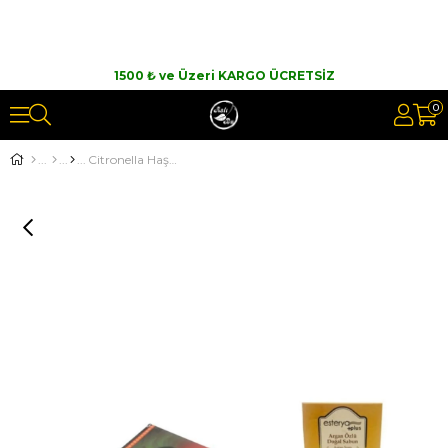
1500 ₺ ve Üzeri KARGO ÜCRETSİZ
0
Citronella Haşere Kovucu 6 Adet Tütsü Ve Argan Sabunu