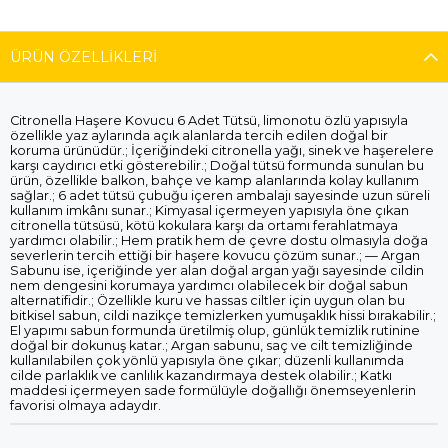
ÜRÜN ÖZELLIKLERI
Citronella Haşere Kovucu 6 Adet Tütsü, limonotu özlü yapısıyla
özellikle yaz aylarında açık alanlarda tercih edilen doğal bir
koruma ürünüdür.; İçeriğindeki citronella yağı, sinek ve haşerelere
karşı caydırıcı etki gösterebilir.; Doğal tütsü formunda sunulan bu
ürün, özellikle balkon, bahçe ve kamp alanlarında kolay kullanım
sağlar.; 6 adet tütsü çubuğu içeren ambalajı sayesinde uzun süreli
kullanım imkânı sunar.; Kimyasal içermeyen yapısıyla öne çıkan
citronella tütsüsü, kötü kokulara karşı da ortamı ferahlatmaya
yardımcı olabilir.; Hem pratik hem de çevre dostu olmasıyla doğa
severlerin tercih ettiği bir haşere kovucu çözüm sunar.; — Argan
Sabunu ise, içeriğinde yer alan doğal argan yağı sayesinde cildin
nem dengesini korumaya yardımcı olabilecek bir doğal sabun
alternatifidir.; Özellikle kuru ve hassas ciltler için uygun olan bu
bitkisel sabun, cildi nazikçe temizlerken yumuşaklık hissi bırakabilir.;
El yapımı sabun formunda üretilmiş olup, günlük temizlik rutinine
doğal bir dokunuş katar.; Argan sabunu, saç ve cilt temizliğinde
kullanılabilen çok yönlü yapısıyla öne çıkar; düzenli kullanımda
cilde parlaklık ve canlılık kazandırmaya destek olabilir.; Katkı
maddesi içermeyen sade formülüyle doğallığı önemseyenlerin
favorisi olmaya adaydır.