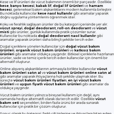
Kese ve lif ürünleri de vücut bakımının önemli bir parçasıdır. Özellikle
kese
,
banyo kesesi
,
kabak lif
,
doğal lif ürünleri
ve
hamam
kesesi
, geleneksel bakım alışkanlıklarını modern kullanımla birleştirir.
Bu noktada kullanıcılar
kese nasıl kullanılır
gibi aramalar yaparak
doğru uygulama yöntemlerini öğrenmek ister.
Koku ve ferahlık sağlayan ürünler de bu kategori içerisinde yer alır.
vücut spreyi
,
doğal deodorant
,
roll-on deodorant
ve
vücut
misti
gibi ürünler, günlük kullanımda pratik çözümler sunar.
Kullanıcılar bu noktada
doğal deodorant nasıl kullanılır
gibi
aramalar yaparak ürünleri daha bilinçli şekilde tercih eder.
Doğal içeriklere yönelen kullanıcılar için
doğal vücut bakım
ürünleri
,
organik vücut bakım ürünleri
ve
katkısız bakım
ürünleri
gibi aramalar oldukça yaygındır. Bitkisel içeriklerle hazırlanan
ürünler, sade ve temiz içerik tercih eden kullanıcılar için önemli bir
alternatif oluşturur.
Online alışveriş alışkanlıklarının artmasıyla birlikte kullanıcılar
vücut
bakım ürünleri satın al
ve
vücut bakım ürünleri online satın al
gibi aramalar yaparak ihtiyaçlarına hızlı şekilde ulaşmak ister. Bu
süreçte
vücut bakım ürünleri fiyatları
,
en iyi vücut bakım
ürünleri
ve
uygun fiyatlı vücut bakım ürünleri
gibi aramalar da
oldukça yaygındır.
Vücut bakım ürünleri yalnızca bireysel kullanım için değil, aynı
zamanda hediye alternatifi olarak da tercih edilir. Özellikle
vücut
bakım seti
seçenekleri, birden fazla ürünü bir arada sunarak
kullanıcılar için pratik bir çözüm oluşturur.
Sonuç olarak bu kategori, farklı cilt tiplerine ve ihtiyaçlara hitap eden