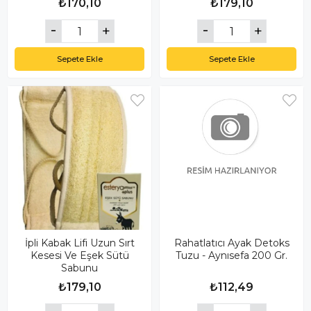
₺170,10
₺179,10
Sepete Ekle
Sepete Ekle
İpli Kabak Lifi Uzun Sırt
Rahatlatıcı Ayak Detoks
Kesesi Ve Eşek Sütü
Tuzu - Aynısefa 200 Gr.
Sabunu
₺179,10
₺112,49