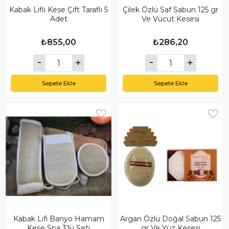
Kabak Lifli Kese Çift Taraflı 5
Çilek Özlü Saf Sabun 125 gr
Adet
Ve Vücut Kesesi
₺855,00
₺286,20
Sepete Ekle
Sepete Ekle
Kabak Lifi Banyo Hamam
Argan Özlü Doğal Sabun 125
Kese Spa 3'lü Seti
gr Ve Yüz Kesesi