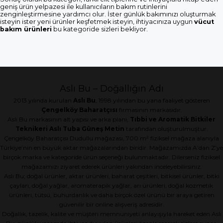
geniş ürün yelpazesi ile kullanıcıların bakım rutinlerini
zenginleştirmesine yardımcı olur. İster günlük bakımınızı oluşturmak
isteyin ister yeni ürünler keşfetmek isteyin, ihtiyacınıza uygun
vücut
bakım ürünleri
bu kategoride sizleri bekliyor.
Aslı Bu – Doğallığın Adı
2013 yılında kurulan
Aslı Bu
, 1998 yılından bu yana faaliyet gösteren
Çengelköy Baharatçısı
firmasının markasıdır.
Aslı Bu markasının alt yapısı ve arka planı,
Tıbbi ve Aromatik Bitkiler
Teknikeri Aslı Tuba Güneş Metin
tarafından oluşturulmuştur.
Çengelköy Baharatçısı Dudullu mağazası, 700 m² fiziksel mağaza alanıyla
Türkiye’nin en büyük aktar mağazalarından biridir. Mağazamızda A’dan Z’ye
birçok marka ve kategoride ürün seçeneği bulunmaktadır. Dilerseniz fiziksel
mağazamızı ziyaret ederek ürünleri yakından inceleyebilirsiniz.
Aslı Bu; doğal ürünler, aktar ürünleri, baharat çeşitleri, bitkisel ürünler, bitki
çayları, doğal yağlar, aromaterapik yağlar, arı ürünleri, doğal kozmetik
ürünleri, tütsü, buhurdanlık ve daha birçok özel ürünü bir araya getiren
güvenilir bir online alışveriş adresidir.
Doğallık, tazelik, kalite ve müşteri memnuniyeti anlayışıyla hareket eden Aslı