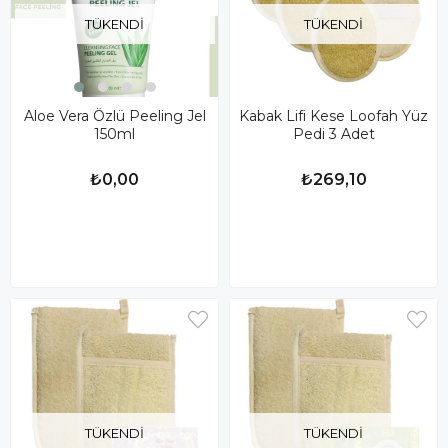
TÜKENDI
TÜKENDI
Aloe Vera Özlü Peeling Jel
Kabak Lifi Kese Loofah Yüz
150ml
Pedi 3 Adet
₺0,00
₺269,10
TÜKENDI
TÜKENDI