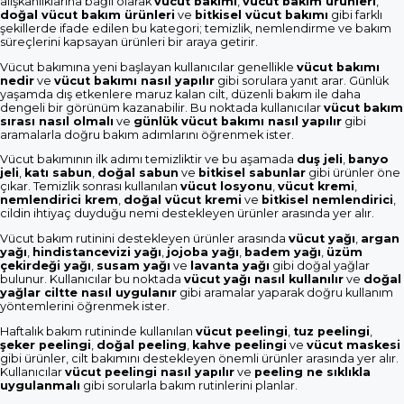
alışkanlıklarına bağlı olarak
vücut bakımı
,
vücut bakım ürünleri
,
doğal vücut bakım ürünleri
ve
bitkisel vücut bakımı
gibi farklı
şekillerde ifade edilen bu kategori; temizlik, nemlendirme ve bakım
süreçlerini kapsayan ürünleri bir araya getirir.
Vücut bakımına yeni başlayan kullanıcılar genellikle
vücut bakımı
nedir
ve
vücut bakımı nasıl yapılır
gibi sorulara yanıt arar. Günlük
yaşamda dış etkenlere maruz kalan cilt, düzenli bakım ile daha
dengeli bir görünüm kazanabilir. Bu noktada kullanıcılar
vücut bakım
sırası nasıl olmalı
ve
günlük vücut bakımı nasıl yapılır
gibi
aramalarla doğru bakım adımlarını öğrenmek ister.
Vücut bakımının ilk adımı temizliktir ve bu aşamada
duş jeli
,
banyo
jeli
,
katı sabun
,
doğal sabun
ve
bitkisel sabunlar
gibi ürünler öne
çıkar. Temizlik sonrası kullanılan
vücut losyonu
,
vücut kremi
,
nemlendirici krem
,
doğal vücut kremi
ve
bitkisel nemlendirici
,
cildin ihtiyaç duyduğu nemi destekleyen ürünler arasında yer alır.
Vücut bakım rutinini destekleyen ürünler arasında
vücut yağı
,
argan
yağı
,
hindistancevizi yağı
,
jojoba yağı
,
badem yağı
,
üzüm
çekirdeği yağı
,
susam yağı
ve
lavanta yağı
gibi doğal yağlar
bulunur. Kullanıcılar bu noktada
vücut yağı nasıl kullanılır
ve
doğal
yağlar ciltte nasıl uygulanır
gibi aramalar yaparak doğru kullanım
yöntemlerini öğrenmek ister.
Haftalık bakım rutininde kullanılan
vücut peelingi
,
tuz peelingi
,
şeker peelingi
,
doğal peeling
,
kahve peelingi
ve
vücut maskesi
gibi ürünler, cilt bakımını destekleyen önemli ürünler arasında yer alır.
Kullanıcılar
vücut peelingi nasıl yapılır
ve
peeling ne sıklıkla
uygulanmalı
gibi sorularla bakım rutinlerini planlar.