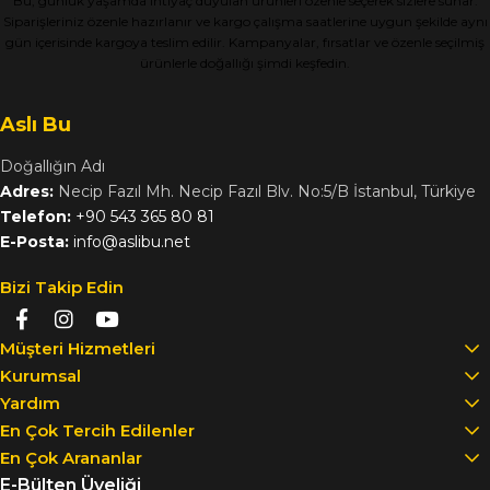
Bu, günlük yaşamda ihtiyaç duyulan ürünleri özenle seçerek sizlere sunar.
Siparişleriniz özenle hazırlanır ve kargo çalışma saatlerine uygun şekilde aynı
gün içerisinde kargoya teslim edilir. Kampanyalar, fırsatlar ve özenle seçilmiş
ürünlerle doğallığı şimdi keşfedin.
Aslı Bu
Doğallığın Adı
Adres:
Necip Fazıl Mh. Necip Fazıl Blv. No:5/B İstanbul, Türkiye
Telefon:
+90 543 365 80 81
E-Posta:
info@aslibu.net
Bizi Takip Edin
Müşteri Hizmetleri
Kurumsal
Yardım
En Çok Tercih Edilenler
En Çok Arananlar
E-Bülten Üyeliği