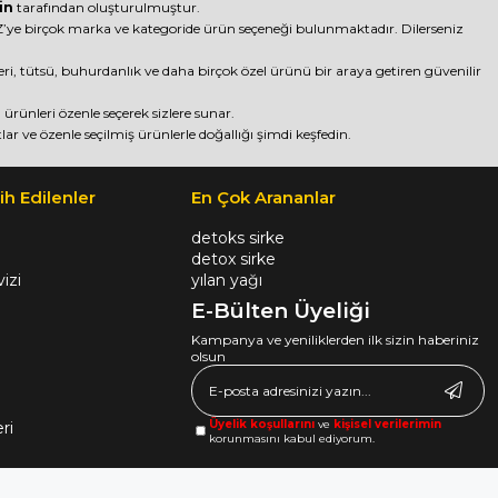
in
tarafından oluşturulmuştur.
ye birçok marka ve kategoride ürün seçeneği bulunmaktadır. Dilerseniz
nleri, tütsü, buhurdanlık ve daha birçok özel ürünü bir araya getiren güvenilir
rünleri özenle seçerek sizlere sunar.
lar ve özenle seçilmiş ürünlerle doğallığı şimdi keşfedin.
ih Edilenler
En Çok Arananlar
detoks sirke
detox sirke
izi
yılan yağı
E-Bülten Üyeliği
Kampanya ve yeniliklerden ilk sizin haberiniz
olsun
Üyelik koşullarını
ve
kişisel verilerimin
ri
korunmasını kabul ediyorum.