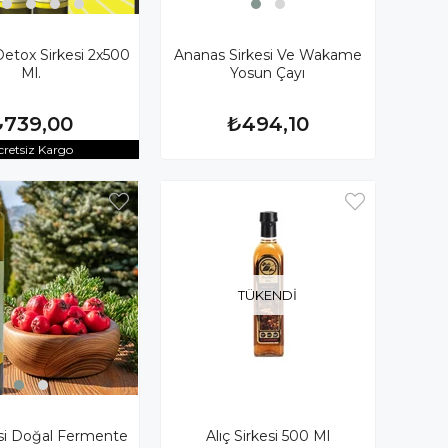
Detox Sirkesi 2x500
Ananas Sirkesi Ve Wakame
Ml.
Yosun Çayı
₺739,00
₺494,10
cretsiz Kargo
TÜKENDI
esi Doğal Fermente
Alıç Sirkesi 500 Ml