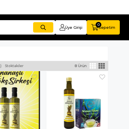
0
Üye Girişi
Sepetim
)
Stoktakiler
8 Ürün