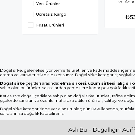
ve Anan
Yeni Ürünler
Ücretsiz Kargo
₺5
Fırsat Ürünleri
Doğal sirke, geleneksel yöntemlerle üretilen ve katkı maddesi içerme
aroma ve karakteristik bir lezzet sunar. Doğal sirke kategorisi; sağlıklı
Doğal sirke
çeşitleri arasında;
elma sirkesi
,
üzüm sirkesi
,
alıç sirk
sahip olan bu ürünler, salatalardan yemeklere kadar pek çok farklı tar
Katkısız ve doğal içeriklere sahip olan doğal sirke ürünleri, rafine e
şişelerde sunulan ve özenle muhafaza edilen ürünler, kaliteyi ve doğall
Doğal sirke kategorisinde yer alan ürünler; günlük kullanımda, mutfakta v
sofralarınıza doğallık katabilirsiniz.
20
Aslı Bu – Doğallığın Adı