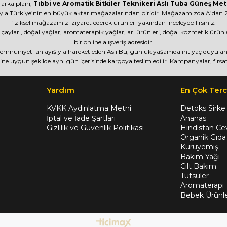
 arka planı,
Tıbbi ve Aromatik Bitkiler Teknikeri Aslı Tuba Güneş Met
yla Türkiye’nin en büyük aktar mağazalarından biridir. Mağazamızda A’dan Z’
fiziksel mağazamızı ziyaret ederek ürünleri yakından inceleyebilirsiniz.
itki çayları, doğal yağlar, aromaterapik yağlar, arı ürünleri, doğal kozmetik ürü
bir online alışveriş adresidir.
 memnuniyeti anlayışıyla hareket eden Aslı Bu, günlük yaşamda ihtiyaç duyulan ü
ine uygun şekilde aynı gün içerisinde kargoya teslim edilir. Kampanyalar, fırsat
Yardım
En Çok Terc
KVKK Aydınlatma Metni
Detoks Sirke
İptal ve İade Şartları
Ananas
Gizlilik ve Güvenlik Politikası
Hindistan Cev
Organik Gıda
Kuruyemiş
Bakım Yağı
Cilt Bakım
Tütsüler
Aromaterapi
Bebek Ürünle