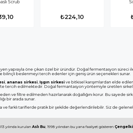
aslı Scrub
S
39,10
₺224,10
yen yapısıyla öne çıkan özel bir üründür. Doğal fermentasyon süreci 
 ve bilinçli beslenmeyi tercih edenler için geniş ürün seçenekleri sunar.
esi
,
ananas sirkesi
,
Işgın sirkesi
ve bitkisel karışımlardan elde edilen
ifte tercih edilmektedir. Doğal fermantasyon yöntemiyle üretilen sirke
dilmeden ve filtre edilmeden hazırlanarak doğallığını korur. Bu sayede 
ığı bir arada sunar.
e farklı tariflerde pratik bir şekilde değerlendirilebilir. Siz de gelene
13 yılında kurulan
Aslı Bu
, 1998 yılından bu yana faaliyet gösteren
Çengelkö