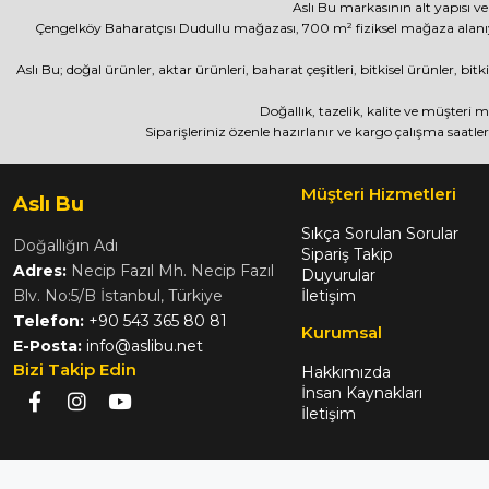
Aslı Bu markasının alt yapısı ve
Çengelköy Baharatçısı Dudullu mağazası, 700 m² fiziksel mağaza alanı
Aslı Bu; doğal ürünler, aktar ürünleri, baharat çeşitleri, bitkisel ürünler, b
Doğallık, tazelik, kalite ve müşteri
Siparişleriniz özenle hazırlanır ve kargo çalışma saatler
Müşteri Hizmetleri
Aslı Bu
Sıkça Sorulan Sorular
Doğallığın Adı
Sipariş Takip
Adres:
Necip Fazıl Mh. Necip Fazıl
Duyurular
Blv. No:5/B İstanbul, Türkiye
İletişim
Telefon:
+90 543 365 80 81
Kurumsal
E-Posta:
info@aslibu.net
Bizi Takip Edin
Hakkımızda
İnsan Kaynakları
İletişim