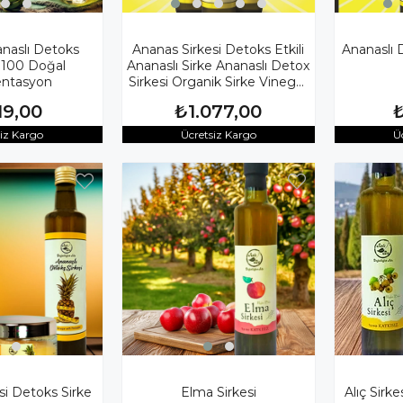
anaslı Detoks
Ananas Sirkesi Detoks Etkili
Ananaslı 
%100 Doğal
Ananaslı Sirke Ananaslı Detox
ntasyon
Sirkesi Organik Sirke Vinegar
3x500 Ml.
19,00
₺1.077,00
siz Kargo
Ücretsiz Kargo
Ü
si Detoks Sirke
Elma Sirkesi
Alıç Sirk