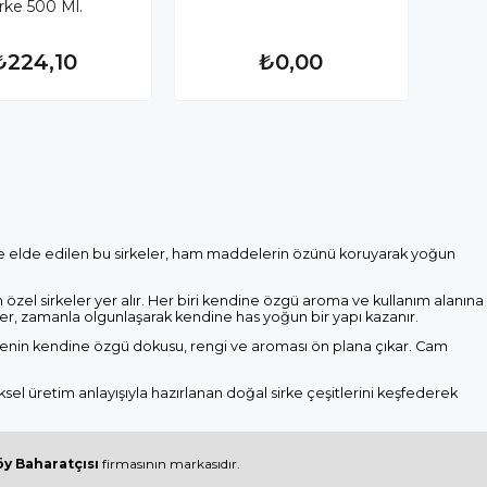
irke 500 Ml.
₺224,10
₺0,00
ile elde edilen bu sirkeler, ham maddelerin özünü koruyarak yoğun
 özel sirkeler yer alır. Her biri kendine özgü aroma ve kullanım alanına
ler, zamanla olgunlaşarak kendine has yoğun bir yapı kazanır.
sirkenin kendine özgü dokusu, rengi ve aroması ön plana çıkar. Cam
ksel üretim anlayışıyla hazırlanan doğal sirke çeşitlerini keşfederek
y Baharatçısı
firmasının markasıdır.