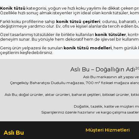
Konik tütsü
kategorisi, yoğun ve hızlı koku yayılımı ile dikkat çeken 
Özellikle hızlı sonuç almak isteyenler için ideal olan konik tütsüler, komp
Farklı koku profillerine sahip
konik tütsü çeşitleri
; odunsu, baharatlı,
değiştirmeye yardımcı olur. Ev, ofis ve kişisel alanlarda tercih edilen bu 
Özel tasarlanmış tütsülükler ile birlikte kullanılan
konik tütsüler
, kont
deneyim sunar. Bu yönüyle hem dekoratif hem de işlevsel bir kullanım 
Geniş ürün yelpazesi ile sunulan
konik tütsü modelleri
, hem günlük k
çeşitlerini keşfedebilirsiniz.
20
Aslı Bu – Doğallığın Adı
Aslı Bu markasının alt yapısı ve
Çengelköy Baharatçısı Dudullu mağazası, 700 m² fiziksel mağaza alanı
Aslı Bu; doğal ürünler, aktar ürünleri, baharat çeşitleri, bitkisel ürünler, b
Doğallık, tazelik, kalite ve müşteri
Siparişleriniz özenle hazırlanır ve kargo çalışma saatler
Müşteri Hizmetleri
Aslı Bu