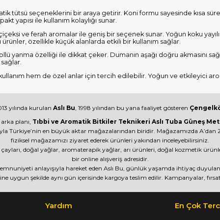
pratik tütsü seçeneklerini bir araya getirir. Koni formu sayesinde kısa 
akt yapısı ile kullanım kolaylığı sunar.
 çiçeksi ve ferah aromalar ile geniş bir seçenek sunar. Yoğun koku yayıl
ürünler, özellikle küçük alanlarda etkili bir kullanım sağlar.
rollü yanma özelliği ile dikkat çeker. Dumanın aşağı doğru akmasını sağla
sağlar.
ullanım hem de özel anlar için tercih edilebilir. Yoğun ve etkileyici aro
13 yılında kurulan
Aslı Bu
, 1998 yılından bu yana faaliyet gösteren
Çengelkö
 arka planı,
Tıbbi ve Aromatik Bitkiler Teknikeri Aslı Tuba Güneş Met
yla Türkiye’nin en büyük aktar mağazalarından biridir. Mağazamızda A’dan Z’
fiziksel mağazamızı ziyaret ederek ürünleri yakından inceleyebilirsiniz.
itki çayları, doğal yağlar, aromaterapik yağlar, arı ürünleri, doğal kozmetik ürü
bir online alışveriş adresidir.
 memnuniyeti anlayışıyla hareket eden Aslı Bu, günlük yaşamda ihtiyaç duyulan ü
ine uygun şekilde aynı gün içerisinde kargoya teslim edilir. Kampanyalar, fırsat
Yardım
En Çok Terc