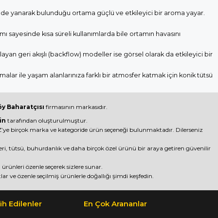
sürede yanarak bulunduğu ortama güçlü ve etkileyici bir aroma yayar.
ımı sayesinde kısa süreli kullanımlarda bile ortamın havasını
yan geri akışlı (backflow) modeller ise görsel olarak da etkileyici bir
malar ile yaşam alanlarınıza farklı bir atmosfer katmak için konik tütsü
y Baharatçısı
firmasının markasıdır.
in
tarafından oluşturulmuştur.
ye birçok marka ve kategoride ürün seçeneği bulunmaktadır. Dilerseniz
nleri, tütsü, buhurdanlık ve daha birçok özel ürünü bir araya getiren güvenilir
rünleri özenle seçerek sizlere sunar.
lar ve özenle seçilmiş ürünlerle doğallığı şimdi keşfedin.
ih Edilenler
En Çok Arananlar