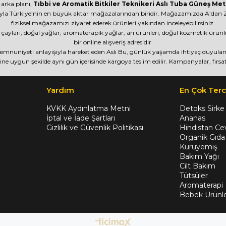
 arka planı,
Tıbbi ve Aromatik Bitkiler Teknikeri Aslı Tuba Güneş Met
yla Türkiye’nin en büyük aktar mağazalarından biridir. Mağazamızda A’dan Z’
fiziksel mağazamızı ziyaret ederek ürünleri yakından inceleyebilirsiniz.
itki çayları, doğal yağlar, aromaterapik yağlar, arı ürünleri, doğal kozmetik ürü
bir online alışveriş adresidir.
 memnuniyeti anlayışıyla hareket eden Aslı Bu, günlük yaşamda ihtiyaç duyulan ü
ine uygun şekilde aynı gün içerisinde kargoya teslim edilir. Kampanyalar, fırsat
Yardım
En Çok Terc
KVKK Aydınlatma Metni
Detoks Sirke
İptal ve İade Şartları
Ananas
Gizlilik ve Güvenlik Politikası
Hindistan Cev
Organik Gıda
Kuruyemiş
Bakım Yağı
Cilt Bakım
Tütsüler
Aromaterapi
Bebek Ürünle