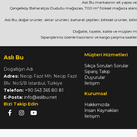
Aslı Bu markasının alt yapısı ve
Çengelköy Baharatçısı Dudullu mağazası, 700 m² fiziksel mağaza alanı
Aslı Bu; doğal ürünler, aktar ürünleri, baharat çeşitleri, bitkisel ürünler, b
Doğallık, tazelik, kalite ve müşteri
Siparişleriniz özenle hazırlanır ve kargo çalışma saatler
Müşteri Hizmetleri
Aslı Bu
Sıkça Sorulan Sorular
Doğallığın Adı
Sipariş Takip
Adres:
Necip Fazıl Mh. Necip Fazıl
Duyurular
Blv. No:5/B İstanbul, Türkiye
İletişim
Telefon:
+90 543 365 80 81
Kurumsal
E-Posta:
info@aslibu.net
Bizi Takip Edin
Hakkımızda
İnsan Kaynakları
İletişim