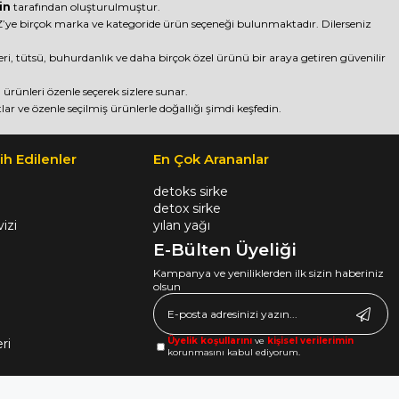
in
tarafından oluşturulmuştur.
ye birçok marka ve kategoride ürün seçeneği bulunmaktadır. Dilerseniz
nleri, tütsü, buhurdanlık ve daha birçok özel ürünü bir araya getiren güvenilir
rünleri özenle seçerek sizlere sunar.
lar ve özenle seçilmiş ürünlerle doğallığı şimdi keşfedin.
ih Edilenler
En Çok Arananlar
detoks sirke
detox sirke
izi
yılan yağı
E-Bülten Üyeliği
Kampanya ve yeniliklerden ilk sizin haberiniz
olsun
Üyelik koşullarını
ve
kişisel verilerimin
ri
korunmasını kabul ediyorum.