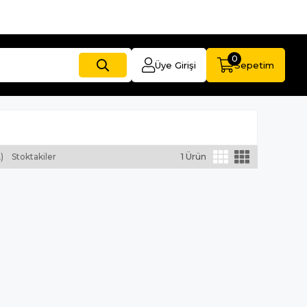
0
Üye Girişi
Sepetim
)
Stoktakiler
1 Ürün