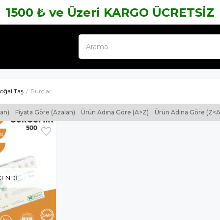
1500 ₺ ve Üzeri KARGO ÜCRETSİZ
oğal Taş
Burçlar
tan)
Fiyata Göre (Azalan)
Ürün Adına Göre (A>Z)
Ürün Adına Göre (Z<A
KENDI