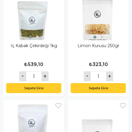
Iç Kabak Çekirdeği 1kg
Limon Kurusu 250gr
₺539,10
₺323,10
Sepete Ekle
Sepete Ekle