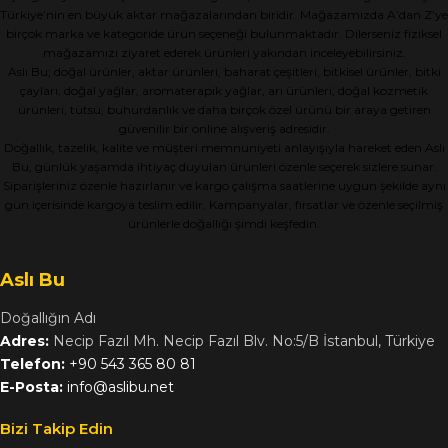
Türkiye’nin en büyük aktar mağazalarından biridir. Mağazamızda A’dan Z’ye
birçok marka ve kategoride ürün seçeneği bulunmaktadır. Dilerseniz fiziksel
mağazamızı ziyaret ederek ürünleri yakından inceleyebilirsiniz.
Aslı Bu; doğal ürünler, aktar ürünleri, baharat çeşitleri, bitkisel ürünler, bitki
çayları, doğal yağlar, aromaterapik yağlar, arı ürünleri, doğal kozmetik
ürünleri, tütsü, buhurdanlık ve daha birçok özel ürünü bir araya getiren
güvenilir bir online alışveriş adresidir.
Doğallık, tazelik, kalite ve müşteri memnuniyeti anlayışıyla hareket eden Aslı
Bu, günlük yaşamda ihtiyaç duyulan ürünleri özenle seçerek sizlere sunar.
Siparişleriniz özenle hazırlanır ve kargo çalışma saatlerine uygun şekilde aynı
gün içerisinde kargoya teslim edilir. Kampanyalar, fırsatlar ve özenle seçilmiş
ürünlerle doğallığı şimdi keşfedin.
Aslı Bu
Doğallığın Adı
Adres:
Necip Fazıl Mh. Necip Fazıl Blv. No:5/B İstanbul, Türkiye
Telefon:
+90 543 365 80 81
E-Posta:
info@aslibu.net
Bizi Takip Edin