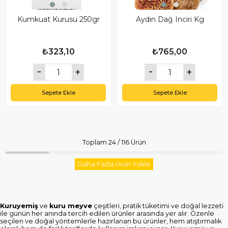
Kumkuat Kurusu 250gr
Aydın Dağ Inciri Kg
₺323,10
₺765,00
Sepete Ekle
Sepete Ekle
Toplam
24
/
116
Ürün
Daha Fazla Ürün Yükle
Kuruyemiş
ve
kuru meyve
çeşitleri, pratik tüketimi ve doğal lezzeti
ile günün her anında tercih edilen ürünler arasında yer alır. Özenle
seçilen ve doğal yöntemlerle hazırlanan bu ürünler, hem atıştırmalık