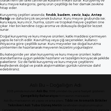
olarak hem de farklı tariflerde kullanım imkanı sunar. Kuruyemiş ve
kuru meyve kategorisi, geniş ürün çeşitliliği ile her damak zevkine
hitap eder.
Kuruyemiş çeşitleri arasında;
fındık
,
badem
,
ceviz
,
kaju
,
Antep
fıstığı
ve daha birçok seçenek bulunur. Kuru meyve grubunda ise;
kuru kayısı, kuru incir, hurma, üzüm ve tropikal meyve çeşitleri öne
çıkar. Her biri kendine özgü aroma ve dokusuyla doğal bir lezzet
sunar.
Doğal kuruyemiş ve kuru meyve ürünleri, katkı maddesi içermeyen
yapısı ile tercih edilir. Kavrulmuş veya çiğ seçenekler, kullanıcı
ihtiyacına göre çeşitlilik sunar. Kuru meyveler ise doğal kurutma
yöntemleri ile hazırlanarak meyvenin lezzetini yoğunlaştırır.
Bu kategoride yer alan kuruyemiş ve kuru meyve ürünleri; kalite
standartlarına uygun şekilde hazırlanır ve tazeliğini koruyacak şekilde
paketlenir. Siz de farklı kuruyemiş ve kuru meyve çeşitlerini
keşfederek doğal ve pratik atıştırmalıkları günlük rutininize dahil
edebilirsiniz.
Aslı Bu – Doğallığın Adı
2013 yılında kurulan
Aslı Bu
, 1998 yılından bu yana faaliyet gösteren
Çengelköy Baharatçısı
firmasının markasıdır.
Aslı Bu markasının alt yapısı ve arka planı,
Tıbbi ve Aromatik Bitkiler
Teknikeri Aslı Tuba Güneş Metin
tarafından oluşturulmuştur.
Çengelköy Baharatçısı Dudullu mağazası, 700 m² fiziksel mağaza alanıyla