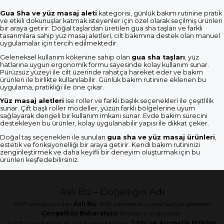
Gua Sha ve yüz masaj aleti
kategorisi, günlük bakım rutinine pratik
ve etkili dokunuşlar katmak isteyenler için özel olarak seçilmiş ürünleri
bir araya getirir. Doğal taşlardan üretilen gua sha taşları ve farklı
tasarımlara sahip yüz masaj aletleri, cilt bakımına destek olan manuel
uygulamalar için tercih edilmektedir.
Geleneksel kullanım kökenine sahip olan
gua sha taşları
, yüz
hatlarına uygun ergonomik formu sayesinde kolay kullanım sunar.
Pürüzsüz yüzeyi ile cilt üzerinde rahatça hareket eder ve bakım
ürünleri ile birlikte kullanılabilir. Günlük bakım rutinine eklenen bu
uygulama, pratikliği ile öne çıkar.
Yüz masaj aletleri
ise roller ve farklı başlık seçenekleri ile çeşitlilik
sunar. Çift başlı roller modeller, yüzün farklı bölgelerine uyum
sağlayarak dengeli bir kullanım imkanı sunar. Evde bakım sürecini
destekleyen bu ürünler, kolay uygulanabilir yapısı ile dikkat çeker.
Doğal taş seçenekleri ile sunulan
gua sha ve yüz masaj ürünleri
,
estetik ve fonksiyonelliği bir araya getirir. Kendi bakım rutininizi
zenginleştirmek ve daha keyifli bir deneyim oluşturmak için bu
ürünleri keşfedebilirsiniz.
Aslı Bu – Doğallığın Adı
2013 yılında kurulan
Aslı Bu
, 1998 yılından bu yana faaliyet gösteren
Çengelköy Baharatçısı
firmasının markasıdır.
Aslı Bu markasının alt yapısı ve arka planı,
Tıbbi ve Aromatik Bitkiler