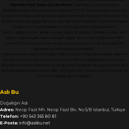
Teknikeri Aslı Tuba Güneş Metin
tarafından oluşturulmuştur.
Çengelköy Baharatçısı Dudullu mağazası, 700 m² fiziksel mağaza alanıyla
Türkiye’nin en büyük aktar mağazalarından biridir. Mağazamızda A’dan Z’ye
birçok marka ve kategoride ürün seçeneği bulunmaktadır. Dilerseniz fiziksel
mağazamızı ziyaret ederek ürünleri yakından inceleyebilirsiniz.
Aslı Bu; doğal ürünler, aktar ürünleri, baharat çeşitleri, bitkisel ürünler, bitki
çayları, doğal yağlar, aromaterapik yağlar, arı ürünleri, doğal kozmetik
ürünleri, tütsü, buhurdanlık ve daha birçok özel ürünü bir araya getiren
güvenilir bir online alışveriş adresidir.
Doğallık, tazelik, kalite ve müşteri memnuniyeti anlayışıyla hareket eden Aslı
Bu, günlük yaşamda ihtiyaç duyulan ürünleri özenle seçerek sizlere sunar.
Siparişleriniz özenle hazırlanır ve kargo çalışma saatlerine uygun şekilde aynı
gün içerisinde kargoya teslim edilir. Kampanyalar, fırsatlar ve özenle seçilmiş
ürünlerle doğallığı şimdi keşfedin.
Aslı Bu
Doğallığın Adı
Adres:
Necip Fazıl Mh. Necip Fazıl Blv. No:5/B İstanbul, Türkiye
Telefon:
+90 543 365 80 81
E-Posta:
info@aslibu.net