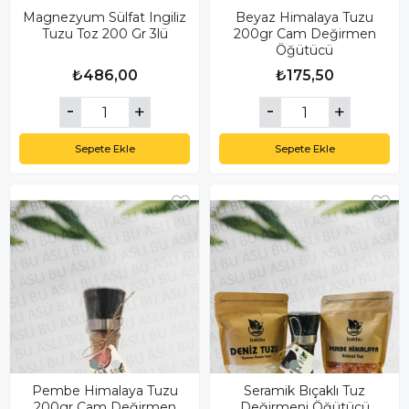
Magnezyum Sülfat Ingiliz
Beyaz Himalaya Tuzu
Tuzu Toz 200 Gr 3lü
200gr Cam Değirmen
Öğütücü
₺486,00
₺175,50
Sepete Ekle
Sepete Ekle
Pembe Himalaya Tuzu
Seramik Bıçaklı Tuz
200gr Cam Değirmen
Değirmeni Öğütücü