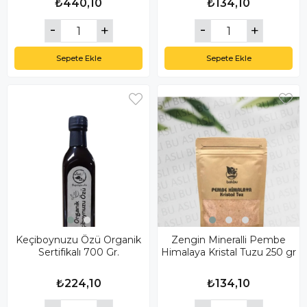
₺440,10
₺134,10
Sepete Ekle
Sepete Ekle
Keçiboynuzu Özü Organik
Zengin Mineralli Pembe
Sertifikalı 700 Gr.
Himalaya Kristal Tuzu 250 gr
₺224,10
₺134,10