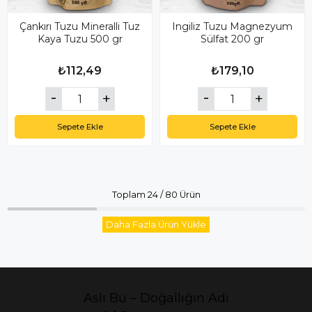
Çankırı Tuzu Mineralli Tuz
Ingiliz Tuzu Magnezyum
Kaya Tuzu 500 gr
Sülfat 200 gr
₺112,49
₺179,10
Sepete Ekle
Sepete Ekle
Toplam
24
/
80
Ürün
Daha Fazla Ürün Yükle
Aslı Bu – Doğallığın Adı