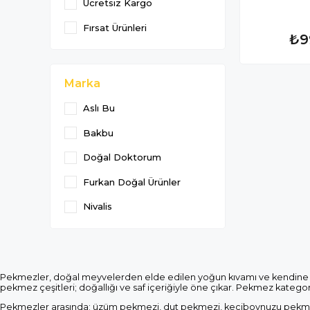
Ücretsiz Kargo
Fırsat Ürünleri
₺9
Marka
Aslı Bu
Bakbu
Doğal Doktorum
Furkan Doğal Ürünler
Nivalis
Pekmezler, doğal meyvelerden elde edilen yoğun kıvamı ve kendine öz
pekmez çeşitleri; doğallığı ve saf içeriğiyle öne çıkar. Pekmez kategor
Pekmezler arasında; üzüm pekmezi, dut pekmezi, keçiboynuzu pekmezi v