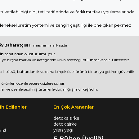
tüketilebildiği gibi, tatlı tariflerinde ve farklı mutfak uygulamalarında
eleneksel üretim yöntemi ve zengin çeşitliliği ile öne çıkan pekmez
y Baharatçısı
firmasının markasıdır.
in
tarafından oluşturulmuştur.
ye birçok marka ve kategoride ürün seçeneği bulunmaktadır. Dilerseniz
nleri, tütsü, buhurdanlık ve daha birçok özel ürünü bir araya getiren güvenilir
rünleri özenle seçerek sizlere sunar.
lar ve özenle seçilmiş ürünlerle doğallığı şimdi keşfedin.
ih Edilenler
En Çok Arananlar
detoks sirke
detox sirke
izi
yılan yağı
E-Bülten Üyeliği