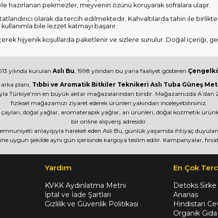
le hazırlanan pekmezler, meyvenin özünü koruyarak sofralara ulaşır.
tlandırıcı olarak da tercih edilmektedir. Kahvaltılarda tahin ile birlikte 
kullanımla bile lezzet katmayı başarır.
ek hijyenik koşullarda paketlenir ve sizlere sunulur. Doğal içeriği, g
13 yılında kurulan
Aslı Bu
, 1998 yılından bu yana faaliyet gösteren
Çengelkö
 arka planı,
Tıbbi ve Aromatik Bitkiler Teknikeri Aslı Tuba Güneş Met
yla Türkiye’nin en büyük aktar mağazalarından biridir. Mağazamızda A’dan Z’
fiziksel mağazamızı ziyaret ederek ürünleri yakından inceleyebilirsiniz.
itki çayları, doğal yağlar, aromaterapik yağlar, arı ürünleri, doğal kozmetik ürü
bir online alışveriş adresidir.
 memnuniyeti anlayışıyla hareket eden Aslı Bu, günlük yaşamda ihtiyaç duyulan ü
ine uygun şekilde aynı gün içerisinde kargoya teslim edilir. Kampanyalar, fırsat
Yardım
En Çok Terc
KVKK Aydınlatma Metni
Detoks Sirke
İptal ve İade Şartları
Ananas
Gizlilik ve Güvenlik Politikası
Hindistan Cev
Organik Gıda