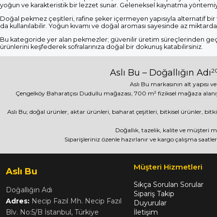
yoğun ve karakteristik bir lezzet sunar. Geleneksel kaynatma yöntemiy
Doğal pekmez çeşitleri, rafine şeker içermeyen yapısıyla alternatif bir ta
da kullanılabilir. Yoğun kıvamı ve doğal aroması sayesinde az miktarda 
Bu kategoride yer alan pekmezler; güvenilir üretim süreçlerinden geçer
ürünlerini keşfederek sofralarınıza doğal bir dokunuş katabilirsiniz.
20
Aslı Bu – Doğallığın Adı
Aslı Bu markasının alt yapısı ve
Çengelköy Baharatçısı Dudullu mağazası, 700 m² fiziksel mağaza alanı
Aslı Bu; doğal ürünler, aktar ürünleri, baharat çeşitleri, bitkisel ürünler, b
Doğallık, tazelik, kalite ve müşteri
Siparişleriniz özenle hazırlanır ve kargo çalışma saatler
Müşteri Hizmetleri
Aslı Bu
Sıkça Sorulan Sorular
Doğallığın Adı
Sipariş Takip
Adres:
Necip Fazıl Mh. Necip Fazıl
Duyurular
Blv. No:5/B İstanbul, Türkiye
İletişim