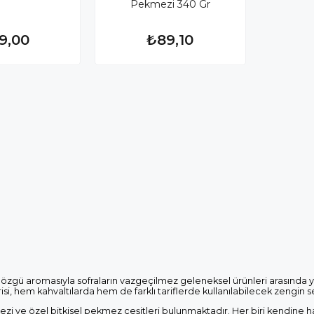
Pekmezi 340 Gr
9,00
₺89,10
gü aromasıyla sofraların vazgeçilmez geleneksel ürünleri arasında y
isi, hem kahvaltılarda hem de farklı tariflerde kullanılabilecek zengin 
e özel bitkisel pekmez çeşitleri bulunmaktadır. Her biri kendine has