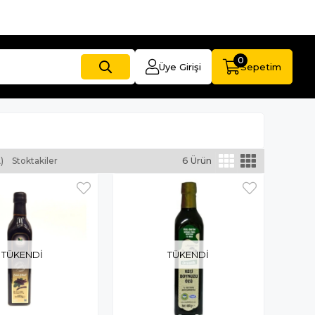
0
Üye Girişi
Sepetim
)
Stoktakiler
6 Ürün
TÜKENDI
TÜKENDI