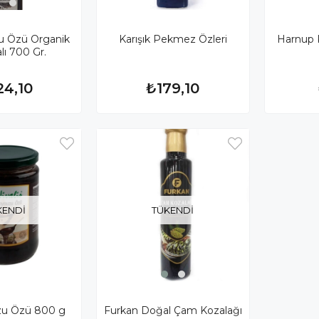
u Özü Organik
Karışık Pekmez Özleri
Harnup 
alı 700 Gr.
24,10
₺179,10
KENDI
TÜKENDI
zu Özü 800 g
Furkan Doğal Çam Kozalağı