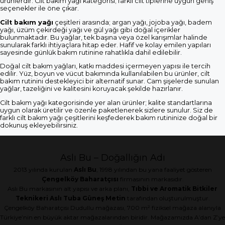
ürünlerdir. Cilt bakım yağı kategorisi; farklı cilt tiplerine uygun geniş
seçenekler ile öne çıkar.
Cilt bakım yağı
çeşitleri arasında; argan yağı, jojoba yağı, badem
yağı, üzüm çekirdeği yağı ve gül yağı gibi doğal içerikler
bulunmaktadır. Bu yağlar, tek başına veya özel karışımlar halinde
sunularak farklı ihtiyaçlara hitap eder. Hafif ve kolay emilen yapıları
sayesinde günlük bakım rutinine rahatlıkla dahil edilebilir.
Doğal cilt bakım yağları, katkı maddesi içermeyen yapısı ile tercih
edilir. Yüz, boyun ve vücut bakımında kullanılabilen bu ürünler, cilt
bakım rutinini destekleyici bir alternatif sunar. Cam şişelerde sunulan
yağlar, tazeliğini ve kalitesini koruyacak şekilde hazırlanır.
Cilt bakım yağı kategorisinde yer alan ürünler; kalite standartlarına
uygun olarak üretilir ve özenle paketlenerek sizlere sunulur. Siz de
farklı cilt bakım yağı çeşitlerini keşfederek bakım rutininize doğal bir
dokunuş ekleyebilirsiniz.
Aslı Bu – Doğallığın Adı
2013 yılında kurulan
Aslı Bu
, 1998 yılından bu yana faaliyet gösteren
Çengelköy Baharatçısı
firmasının markasıdır.
Aslı Bu markasının alt yapısı ve arka planı,
Tıbbi ve Aromatik Bitkiler
Teknikeri Aslı Tuba Güneş Metin
tarafından oluşturulmuştur.
Çengelköy Baharatçısı Dudullu mağazası, 700 m² fiziksel mağaza alanıyla
Türkiye’nin en büyük aktar mağazalarından biridir. Mağazamızda A’dan Z’ye