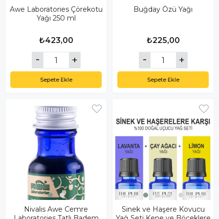
Awe Laboratories Çörekotu
Buğday Özü Yağı
Yağı 250 ml
₺423,00
₺225,00
Sepete Ekle
Sepete Ekle
Nivalis Awe Cemre
Sinek ve Haşere Kovucu
Laboratories Tatlı Badem
Yağ Seti Kene ve Böceklere