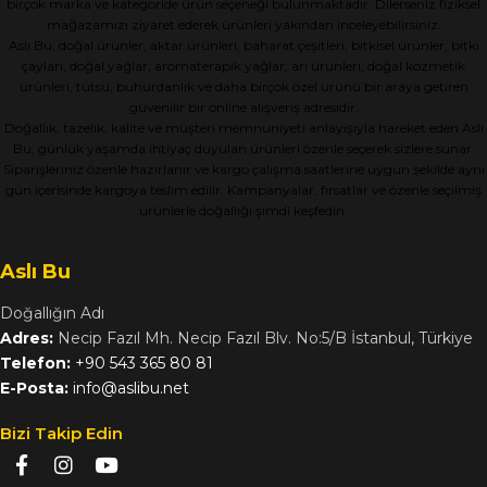
birçok marka ve kategoride ürün seçeneği bulunmaktadır. Dilerseniz fiziksel
mağazamızı ziyaret ederek ürünleri yakından inceleyebilirsiniz.
Aslı Bu; doğal ürünler, aktar ürünleri, baharat çeşitleri, bitkisel ürünler, bitki
çayları, doğal yağlar, aromaterapik yağlar, arı ürünleri, doğal kozmetik
ürünleri, tütsü, buhurdanlık ve daha birçok özel ürünü bir araya getiren
güvenilir bir online alışveriş adresidir.
Doğallık, tazelik, kalite ve müşteri memnuniyeti anlayışıyla hareket eden Aslı
Bu, günlük yaşamda ihtiyaç duyulan ürünleri özenle seçerek sizlere sunar.
Siparişleriniz özenle hazırlanır ve kargo çalışma saatlerine uygun şekilde aynı
gün içerisinde kargoya teslim edilir. Kampanyalar, fırsatlar ve özenle seçilmiş
ürünlerle doğallığı şimdi keşfedin.
Aslı Bu
Doğallığın Adı
Adres:
Necip Fazıl Mh. Necip Fazıl Blv. No:5/B İstanbul, Türkiye
Telefon:
+90 543 365 80 81
E-Posta:
info@aslibu.net
Bizi Takip Edin