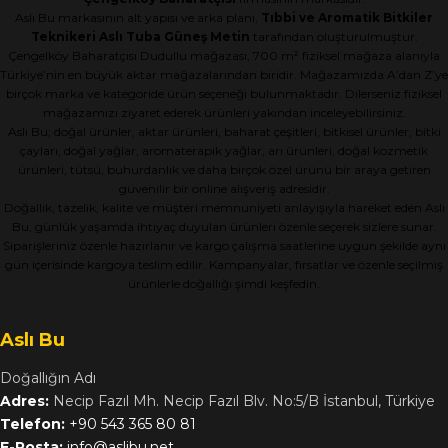
Aslı Bu markasının alt yapısı ve arka planı,
Tıbbi ve Aromatik Bitkiler
Teknikeri Aslı Tuba Güneş Metin
tarafından oluşturulmuştur.
Çengelköy Baharatçısı Dudullu mağazası, 700 m² fiziksel mağaza alanıyla
Türkiye’nin en büyük aktar mağazalarından biridir. Mağazamızda A’dan Z’ye
birçok marka ve kategoride ürün seçeneği bulunmaktadır. Dilerseniz fiziksel
mağazamızı ziyaret ederek ürünleri yakından inceleyebilirsiniz.
Aslı Bu; doğal ürünler, aktar ürünleri, baharat çeşitleri, bitkisel ürünler, bitki
çayları, doğal yağlar, aromaterapik yağlar, arı ürünleri, doğal kozmetik
ürünleri, tütsü, buhurdanlık ve daha birçok özel ürünü bir araya getiren
güvenilir bir online alışveriş adresidir.
Doğallık, tazelik, kalite ve müşteri memnuniyeti anlayışıyla hareket eden Aslı
Bu, günlük yaşamda ihtiyaç duyulan ürünleri özenle seçerek sizlere sunar.
Siparişleriniz özenle hazırlanır ve kargo çalışma saatlerine uygun şekilde aynı
gün içerisinde kargoya teslim edilir. Kampanyalar, fırsatlar ve özenle seçilmiş
ürünlerle doğallığı şimdi keşfedin.
Aslı Bu
Doğallığın Adı
Adres:
Necip Fazıl Mh. Necip Fazıl Blv. No:5/B İstanbul, Türkiye
Telefon:
+90 543 365 80 81
E-Posta:
info@aslibu.net