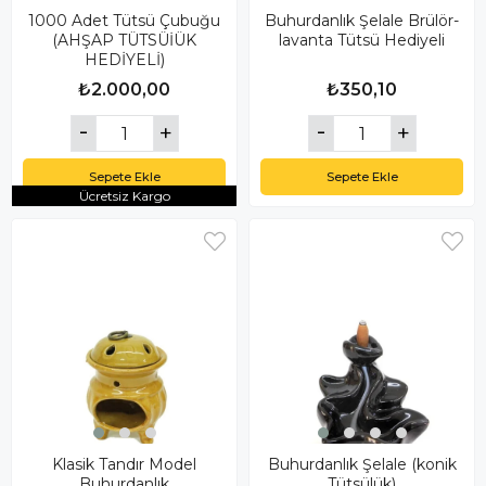
1000 Adet Tütsü Çubuğu
Buhurdanlık Şelale Brülör-
(AHŞAP TÜTSÜİÜK
lavanta Tütsü Hediyeli
HEDİYELİ)
₺2.000,00
₺350,10
Sepete Ekle
Sepete Ekle
Ücretsiz Kargo
Klasik Tandır Model
Buhurdanlık Şelale (konik
Buhurdanlık
Tütsülük)