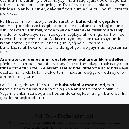
esansların ısı yardımıyla ortama yayılmasını sağlayarak bulunduğunuz
ortamın atmosferini zenginleştirir. Ev, ofis ve kişisel alanlarda kullanım
için ideal olan bu ürünler, dekoratif görünümleri ile bulunduğu ortama
şıklık katar.
Farklı tasarım ve materyallerden üretilen
buhurdanlık çeşitleri
,
seramik, porselen ve taş gibi seçeneklerle kullanıcıların beğenisine
sunulmaktadır. Minimal, modern ya da geleneksel tasarımlara sahip
modeller; dekorasyon stilinize uyum sağlayarak hem görsel hem de
işlevsel bir deneyim sunar. Alt kısmına yerleştirilen mum sayesinde
ısınan hazne, içerisine eklenen uçucu yağ ve su karışımını
buharlaştırarak kokunun ortama dengeli şekilde yayılmasına yardımcı
olur.
Aromaterapi deneyimini destekleyen buhurdanlık modelleri
,
günlük kullanımda rahatlatıcı ve keyifli bir ortam oluşturmak isteyenler
için tercih edilir. Özellikle akşam saatlerinde, dinlenme anlarında veya
özel zamanlarda kullanılarak ortamın havasını değiştiren etkileyici bir
atmosfer oluşturur.
Geniş ürün yelpazesi ile sunulan
buhurdanlık modelleri
, hem
kendiniz hem de sevdikleriniz için şık ve anlamlı bir tercih olabilir.
Yaşam alanlarınıza doğal ve hoş bir dokunuş katmak için buhurdanlık
çeşitlerini keşfedebilirsiniz.
Aslı Bu – Doğallığın Adı
2013 yılında kurulan
Aslı Bu
, 1998 yılından bu yana faaliyet gösteren
Çengelköy Baharatçısı
firmasının markasıdır.