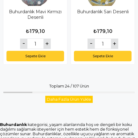
Buhurdanlık Mavi Kırmızı
Buhurdanlık Sarı Desenli
Desenli
₺179,10
₺179,10
Sepete Ekle
Sepete Ekle
Toplam
24
/
107
Ürün
Daha Fazla Ürün Yükle
Buhurdanlık
kategorisi, yaşam alanlarında hoş ve dengeli bir koku
dağılımı sağlamak isteyenler için hem estetik hem de fonksiyonel
çözümler sunar. Buhurdanlıklar, özellikle uçucu yağların ve aromatik