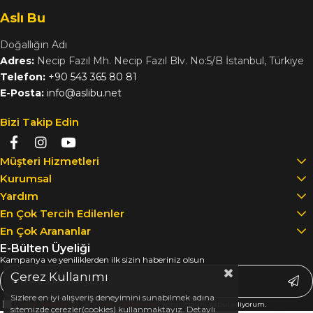
Aslı Bu
Doğallığın Adı
Adres:
Necip Fazıl Mh. Necip Fazıl Blv. No:5/B İstanbul, Türkiye
Telefon:
+90 543 365 80 81
E-Posta:
info@aslibu.net
Bizi Takip Edin
Müşteri Hizmetleri
Kurumsal
Yardım
En Çok Tercih Edilenler
En Çok Arananlar
E-Bülten Üyeliği
Kampanya ve yeniliklerden ilk sizin haberiniz olsun
Çerez Kullanımı
Sizlere en iyi alışveriş deneyimini sunabilmek adına
Üyelik koşullarını
ve
kişisel verilerimin
korunmasını kabul ediyorum.
sitemizde çerezler(cookies) kullanmaktayız. Detaylı