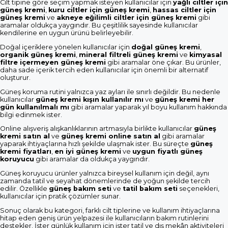
Cilt tipine göre seçim yapmak isteyen kullanıcılar için
yağlı ciltler için
güneş kremi
,
kuru ciltler için güneş kremi
,
hassas ciltler için
güneş kremi
ve
akneye eğilimli ciltler için güneş kremi
gibi
aramalar oldukça yaygındır. Bu çeşitlilik sayesinde kullanıcılar
kendilerine en uygun ürünü belirleyebilir.
Doğal içeriklere yönelen kullanıcılar için
doğal güneş kremi
,
organik güneş kremi
,
mineral filtreli güneş kremi
ve
kimyasal
filtre içermeyen güneş kremi
gibi aramalar öne çıkar. Bu ürünler,
daha sade içerik tercih eden kullanıcılar için önemli bir alternatif
oluşturur.
Güneş koruma rutini yalnızca yaz ayları ile sınırlı değildir. Bu nedenle
kullanıcılar
güneş kremi kışın kullanılır mı
ve
güneş kremi her
gün kullanılmalı mı
gibi aramalar yaparak yıl boyu kullanım hakkında
bilgi edinmek ister.
Online alışveriş alışkanlıklarının artmasıyla birlikte kullanıcılar
güneş
kremi satın al
ve
güneş kremi online satın al
gibi aramalar
yaparak ihtiyaçlarına hızlı şekilde ulaşmak ister. Bu süreçte
güneş
kremi fiyatları
,
en iyi güneş kremi
ve
uygun fiyatlı güneş
koruyucu
gibi aramalar da oldukça yaygındır.
Güneş koruyucu ürünler yalnızca bireysel kullanım için değil, aynı
zamanda tatil ve seyahat dönemlerinde de yoğun şekilde tercih
edilir. Özellikle
güneş bakım seti
ve
tatil bakım seti
seçenekleri,
kullanıcılar için pratik çözümler sunar.
Sonuç olarak bu kategori, farklı cilt tiplerine ve kullanım ihtiyaçlarına
hitap eden geniş ürün yelpazesi ile kullanıcıların bakım rutinlerini
destekler. İster günlük kullanım için ister tatil ve dış mekân aktiviteleri