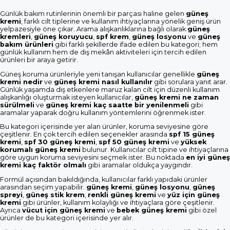
Günlük bakım rutinlerinin önemli bir parçası haline gelen
güneş
kremi
, farklı cilt tiplerine ve kullanım ihtiyaçlarına yönelik geniş ürün
yelpazesiyle öne çıkar. Arama alışkanlıklarına bağlı olarak
güneş
kremleri
,
güneş koruyucu
,
spf krem
,
güneş losyonu
ve
güneş
bakım ürünleri
gibi farklı şekillerde ifade edilen bu kategori; hem
günlük kullanım hem de dış mekân aktiviteleri için tercih edilen
ürünleri bir araya getirir.
Güneş koruma ürünleriyle yeni tanışan kullanıcılar genellikle
güneş
kremi nedir
ve
güneş kremi nasıl kullanılır
gibi sorulara yanıt arar.
Günlük yaşamda dış etkenlere maruz kalan cilt için düzenli kullanım
alışkanlığı oluşturmak isteyen kullanıcılar,
güneş kremi ne zaman
sürülmeli
ve
güneş kremi kaç saatte bir yenilenmeli
gibi
aramalar yaparak doğru kullanım yöntemlerini öğrenmek ister.
Bu kategori içerisinde yer alan ürünler, koruma seviyesine göre
çeşitlenir. En çok tercih edilen seçenekler arasında
spf 15 güneş
kremi
,
spf 30 güneş kremi
,
spf 50 güneş kremi
ve
yüksek
korumalı güneş kremi
bulunur. Kullanıcılar cilt tipine ve ihtiyaçlarına
göre uygun koruma seviyesini seçmek ister. Bu noktada
en iyi güneş
kremi kaç faktör olmalı
gibi aramalar oldukça yaygındır.
Formül açısından bakıldığında, kullanıcılar farklı yapıdaki ürünler
arasından seçim yapabilir.
güneş kremi
,
güneş losyonu
,
güneş
spreyi
,
güneş stik krem
,
renkli güneş kremi
ve
yüz için güneş
kremi
gibi ürünler, kullanım kolaylığı ve ihtiyaçlara göre çeşitlenir.
Ayrıca
vücut için güneş kremi
ve
bebek güneş kremi
gibi özel
ürünler de bu kategori içerisinde yer alır.