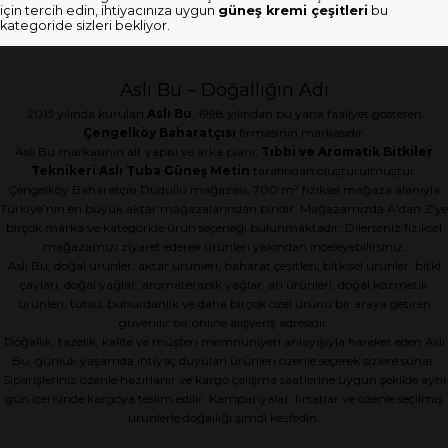
için tercih edin, ihtiyacınıza uygun
güneş kremi çeşitleri
bu
kategoride sizleri bekliyor.
Aslı Bu – Doğallığın Adı
2013 yılında kurulan
Aslı Bu
, 1998 yılından bu yana faaliyet gösteren
Çengelköy Baharatçısı
firmasının markasıdır.
Aslı Bu markasının alt yapısı ve arka planı,
Tıbbi ve Aromatik Bitkiler
Teknikeri Aslı Tuba Güneş Metin
tarafından oluşturulmuştur.
Çengelköy Baharatçısı Dudullu mağazası, 700 m² fiziksel mağaza alanıyla
Türkiye’nin en büyük aktar mağazalarından biridir. Mağazamızda A’dan Z’ye
birçok marka ve kategoride ürün seçeneği bulunmaktadır. Dilerseniz fiziksel
mağazamızı ziyaret ederek ürünleri yakından inceleyebilirsiniz.
Aslı Bu; doğal ürünler, aktar ürünleri, baharat çeşitleri, bitkisel ürünler, bitki
çayları, doğal yağlar, aromaterapik yağlar, arı ürünleri, doğal kozmetik
ürünleri, tütsü, buhurdanlık ve daha birçok özel ürünü bir araya getiren
güvenilir bir online alışveriş adresidir.
Doğallık, tazelik, kalite ve müşteri memnuniyeti anlayışıyla hareket eden Aslı
Bu, günlük yaşamda ihtiyaç duyulan ürünleri özenle seçerek sizlere sunar.
Siparişleriniz özenle hazırlanır ve kargo çalışma saatlerine uygun şekilde aynı
gün içerisinde kargoya teslim edilir. Kampanyalar, fırsatlar ve özenle seçilmiş
ürünlerle doğallığı şimdi keşfedin.